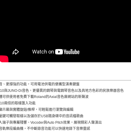
音、更撐強的功能，可用電池供電的便攜型演奏鍵盤
S-10與JUNO-Di音色，更優異的鋼琴與電鋼琴音色以及具地方色彩的民族樂器音色
可供使用者免費下載Roland的Axial音色庫網站的新聲波
-10兩倍的取樣匯入功能
顯示幕與實體旋鈕/推桿，可輕鬆進行瀏覽與編輯
壓鍵可觸發取樣以及儲存於USB隨身碟中的音訊檔歌曲
端子與專屬殘響、Vocoder與Auto Pitch效果，展現精彩人聲演出
音軌樂段編曲機，不中斷錄音功能可以快速地錄下音樂靈感