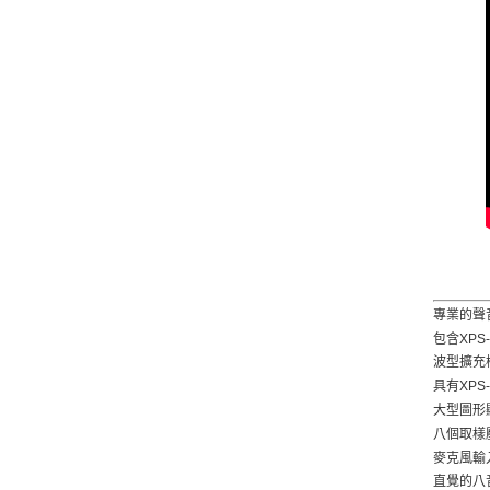
專業的聲
包含XP
波型擴充槽
具有XPS
大型圖形
八個取樣
麥克風輸入
直覺的八