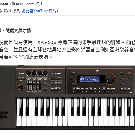
io/MIDI與DAW Control模式
點此至YouTube連結
教學影片系列(
)
帶，隨處大展才藝
便而且簡易使用，XPS-30是專職表演的樂手最理想的鍵盤。
音色，並且還有全球各地具地方色彩的樂器音色例如亞洲樂器音
帶著XPS-30到處去表演。