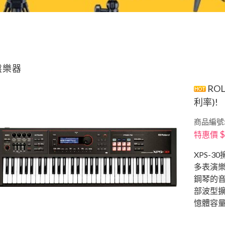
盤樂器
ROL
利率)!
商品編號:1
$
特惠價
XPS-
多表演
鋼琴的音
部波型
憶體容