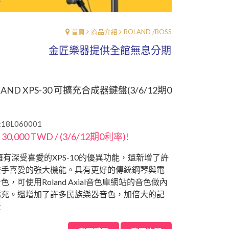
首頁
商品介紹
ROLAND /BOSS
金匠樂器提供全館無息分期0%利率、讓你輕
AND XPS-30 可擴充合成器鍵盤(3/6/12期0
8L060001
 30,000 TWD / (3/6/12期0利率)!
30擁有深受喜愛的XPS-10的優異功能，還新增了許
樂手喜愛的強大機能。具有更好的傳統鋼琴與電
色，可使用Roland Axial音色庫網站的音色做內
擴充。還增加了許多民族樂器音色，加倍大的記
量