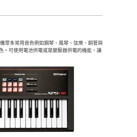
它配備眾多常用音色例如鋼琴、風琴、弦樂、銅管與
色。可使用電池供電或是變壓器供電的機能，讓