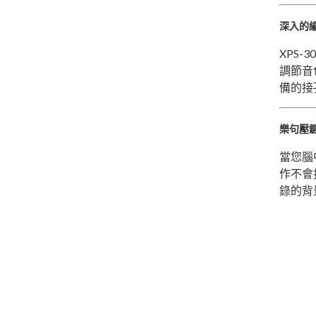
深入的
XPS
調節音
備的接
樂句壓
當您腦
作不會
錄的背