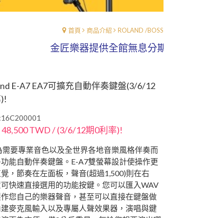
首頁
商品介紹
ROLAND /BOSS
金匠樂器提供全館無息分期0%利率、讓你輕
and E-A7 EA7可擴充自動伴奏鍵盤(3/6/12
)!
16C200001
 48,500 TWD / (3/6/12期0利率)!
是為需要專業音色以及全世界各地音樂風格伴奏而
功能自動伴奏鍵盤。E-A7雙螢幕設計使操作更
覺，節奏在左面板，聲音(超過1,500)則在右
置可快速直接選用的功能按鍵。您可以匯入WAV
製作您自己的樂器聲音，甚至可以直接在鍵盤做
內建麥克風輸入以及專屬人聲效果器，演唱與鍵