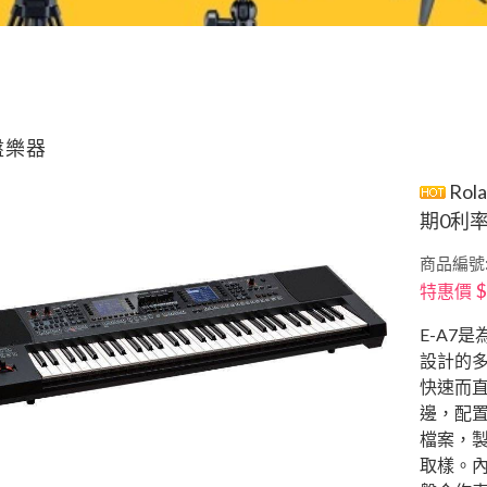
盤樂器
Rol
期0利率
商品編號:
$
特惠價
E-A7
設計的多
快速而直
邊，配
檔案，
取樣。