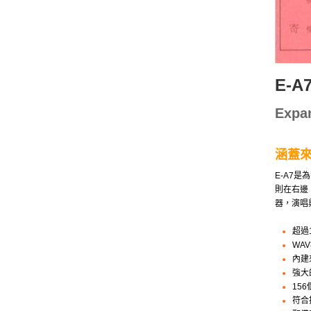
E-A
Exp
涵蓋
E-A7
則在右邊
器，演唱
超過
WA
內建
強大
15
符合