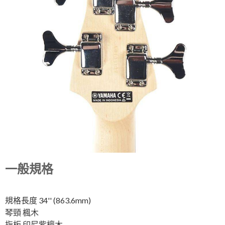
一般規格
規格長度
34'' (863.6mm)
琴頸
楓木
指板
印尼紫檀木