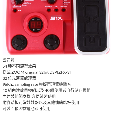
公司貨
54 種不同類型效果
搭載 ZOOM original 32bit DSP[ZFX-3]
32 位元運算處理器
96Khz sampling rate 模擬再現管機聲音
40 組內建效果模組以及 40 組使用者自行儲存模組
內建鼓組節奏機 方便練習使用
附腳踏板可當娃娃器以及其他情緒踏板使用
可裝 4 顆 3 號電池即可使用