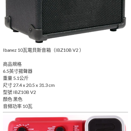
Ibanez 10瓦電貝斯音箱（IBZ10B V2 ）
商品規格
6.5英寸揚聲器
重量
5.1公斤
尺寸
27.4 x 20.5 x 31.3 cm
型號
IBZ10B V2
顏色
黑色
音頻功率
10瓦