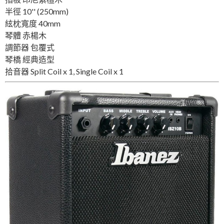
半徑
10'' (250mm)
絃枕寬度
40mm
琴體
赤楊木
調節器
包覆式
琴橋
經典造型
拾音器
Split Coil x 1, Single Coil x 1