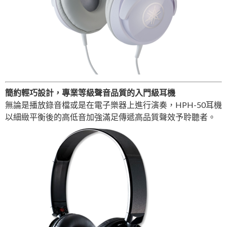
簡約輕巧設計，專業等級聲音品質的入門級耳機
無論是播放錄音檔或是在電子樂器上進行演奏，HPH-50耳機
以細緻平衡後的高低音加強滿足傳遞高品質聲效予聆聽者。