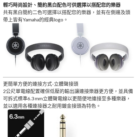
輕巧時尚設計、簡約黑白配色可供選擇以搭配您的樂器
共有黑白簡約二色可選擇以搭配您的樂器，並有在側邊及頭
帶上皆有Yamaha的經典logo。
更簡單方便的連接方式-立體聲接頭
2公尺單電線配置確保低壓的輸出讓連接樂器更方便，並具備
可拆式標準6.3 mm立體聲電線以更簡便地連接至多種樂器，
並以適用各種連接器之耐用鍍金接頭為特色。