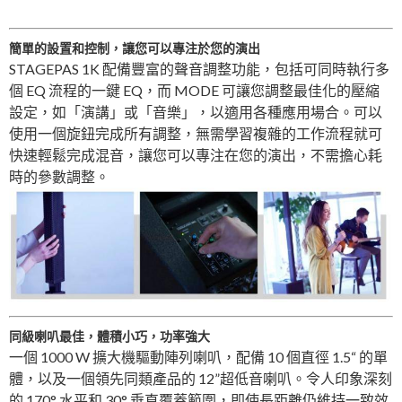
簡單的設置和控制，讓您可以專注於您的演出
STAGEPAS 1K 配備豐富的聲音調整功能，包括可同時執行多
個 EQ 流程的一鍵 EQ，而 MODE 可讓您調整最佳化的壓縮
設定，如「演講」或「音樂」，以適用各種應用場合。可以
使用一個旋鈕完成所有調整，無需學習複雜的工作流程就可
快速輕鬆完成混音，讓您可以專注在您的演出，不需擔心耗
時的參數調整。
同級喇叭最佳，體積小巧，功率強大
一個 1000 W 擴大機驅動陣列喇叭，配備 10 個直徑 1.5“ 的單
體，以及一個領先同類產品的 12”超低音喇叭。令人印象深刻
的 170° 水平和 30° 垂直覆蓋範圍，即使長距離仍維持一致效