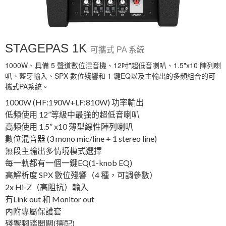
STAGEPAS 1K
可攜式 PA 系統
1000W、具備 5 聲道數位混音機、12吋"超低音喇叭、1.5"x10 陣列喇
叭、藍牙輸入、SPX 數位殘響和 1 鍵EQ以及主輸出的多頻組合的可
攜式PA系統。
1000W (HF:190W+LF:810W) 功率輸出
低頻使用 12”等級中最強的超低音喇叭
高頻使用 1.5” x10 薄型線性陣列喇叭
數位混音器 (3 mono mic/line + 1 stereo line)
無段主輸出多情境模式選擇
每一軌都有一個一鍵EQ(1-knob EQ)
高解析度 SPX 數位殘響（4 種，可調參數）
2x Hi-Z（高阻抗）輸入
有Link out 和 Monitor out
內附專屬保護套
殘響腳踏開關(選配)