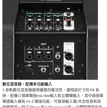
數位混音器，配備多功能輸入
5 音軌數位混音器展現優異的靈活性，適用該尺寸的 PA 系
統，配備三個單聲道mic/line輸入和立體聲輸入，其中兩個單
聲道輸入擁有 Hi-Z 連接功能，可直接輸入電/木吉他音和其
他樂器音。除了 Phone 和 1/8“ mini jack外，立體聲連接也支