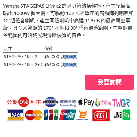
Yamaha STAGEPAS 1Kmk2 的喇叭箱結構輕巧，但它配備高
輸出 1000W 擴大機，可驅動 10 x 1.5“ 單元的高頻陣列喇叭和
12”超低音喇叭，產生同級喇叭中高達 119 dB 的最高聲壓等
級。具令人驚豔的 170° 水平和 30° 垂直覆蓋範圍，在整個覆
蓋範圍內可始終展現清晰優質的音色。
尺寸
價錢
STAGEPAS 1Kmk2
$52000
我要購買
STAGEPAS 1Kmk2+D
$56000
我要購買
我要詢問