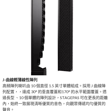
J-曲線輕薄線性陣列
高頻陣列喇叭由 10 個直徑 1.5 英寸單體組成。採用 J 曲線陣
列配置，，達成 30° 的垂直覆蓋和170° 的水平範圍覆蓋。透
過長型 、10 個單體的陣列設計，STAGEPAS 可在更長的距離
內，始終一致展現清晰優質的音色，向觀眾傳遞均勻優質的
聲音。