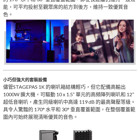
能，可平均投射至觀眾席的前方到後方，維持一致優質音
色。
小巧但強大的套裝設備
儘管STAGEPAS 1K 的喇叭箱結構輕巧，但它配備高輸出
1000W 擴大機，可驅動 10 x 1.5“ 單元的高頻陣列喇叭和 12”
超低音喇叭，產生同級喇叭中高達 119 dB 的最高聲壓等級。
具令人驚豔的 170° 水平和 30° 垂直覆蓋範圍，在整個覆蓋範
圍內可始終展現清晰優質的音色。