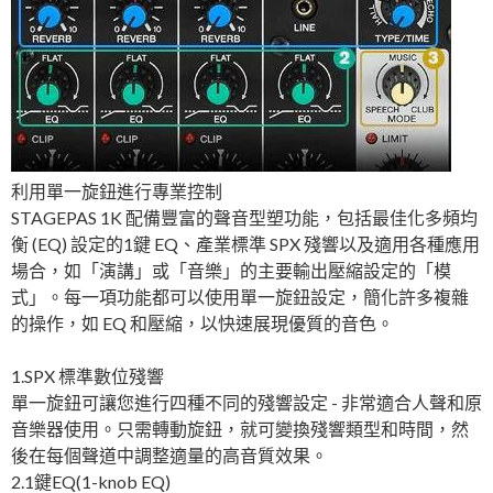
利用單一旋鈕進行專業控制
STAGEPAS 1K 配備豐富的聲音型塑功能，包括最佳化多頻均
衡 (EQ) 設定的1鍵 EQ、產業標準 SPX 殘響以及適用各種應用
場合，如「演講」或「音樂」的主要輸出壓縮設定的「模
式」。每一項功能都可以使用單一旋鈕設定，簡化許多複雜
的操作，如 EQ 和壓縮，以快速展現優質的音色。
1.SPX 標準數位殘響
單一旋鈕可讓您進行四種不同的殘響設定 - 非常適合人聲和原
音樂器使用。只需轉動旋鈕，就可變換殘響類型和時間，然
後在每個聲道中調整適量的高音質效果。
2.1鍵EQ(1-knob EQ)