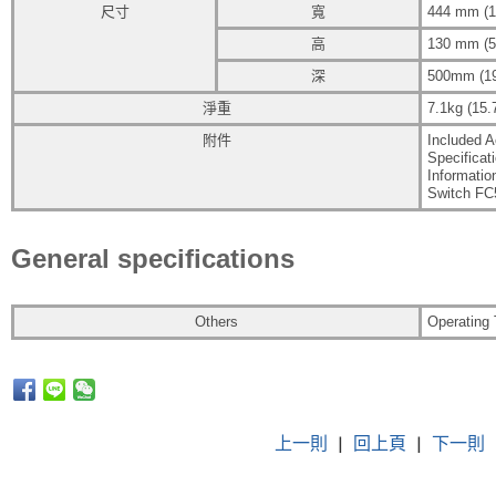
尺寸
寬
444 mm (1
高
130 mm (5
深
500mm (19
淨重
7.1kg (15.7
附件
Included A
Specificat
Informatio
Switch FC
General specifications
Others
Operating 
上一則
|
回上頁
|
下一則