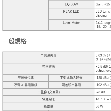
EQ LOW
Gain: +15 
PEAK LED
LED turns
clipping
Level Meter
2x12 -segm
-15, -20, -
一般規格
全諧波失真
0.03 % @ 
% @ +24dB
頻率響應
+0.5 dB/-1
output lev
哼雜聲位準
平衡式輸入噪聲
-128 dBu 
哼音 & 雜訊階級
殘差輸出雜訊
-102 dBu 
二重像 (交互聲)
-78 dB
電源需求
AC 100 – 2
耗電量
36 W