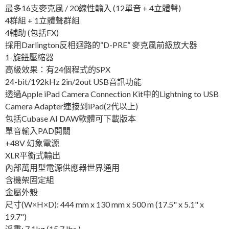
最多16支麥克風 / 20線性輸入 (12單音 + 4立體聲)
4群組 + 1立體聲群組
4輔助 (包括FX)
採用Darlington反相迴路的“D-PRE” 麥克風前級放大器
1-旋鈕壓縮器
高級效果：有24個程式的SPX
24-bit/192kHz 2in/2out USB音訊功能
透過Apple iPad Camera Connection Kit中的Lightning to USB
Camera Adapter連接到iPad(2代以上)
包括Cubase AI DAW軟體可下載版本
單音輸入PAD開關
+48V 幻象電源
XLR平衡式輸出
內部萬用型電源供應器世界通用
含機架固定組
金屬外殼
尺寸(W×H×D): 444 mm x 130 mm x 500 m (17.5" x 5.1" x
19.7")
淨重: 7.1kg (15.7 lbs.)