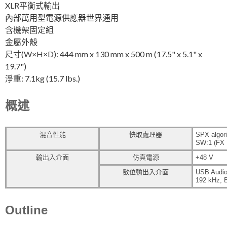
XLR平衡式輸出
內部萬用型電源供應器世界通用
含機架固定組
金屬外殼
尺寸(W×H×D): 444 mm x 130 mm x 500 m (17.5" x 5.1" x
19.7")
淨重: 7.1kg (15.7 lbs.)
概述
混音性能
快取處理器
SPX algor
SW:1 (FX 
輸出入介面
仿真電源
+48 V
數位輸出入介面
USB Audio
192 kHz, B
Outline