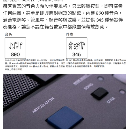
擁有豐富的音色與預設伴奏風格，只需輕觸按鈕，即可演奏
任何曲風，甚至是即興應對觀眾的點歌。內建 890 種音色，
涵蓋電鋼琴、管風琴、顫音琴與弦樂，並提供 345 種預設伴
奏風格，讓您不論在舞台或家中都能盡情釋放創意。