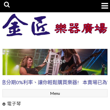
金匠樂器廣場
0%利率、讓你輕鬆購買樂器!
本賣場已為Yamah
Menu
電子琴