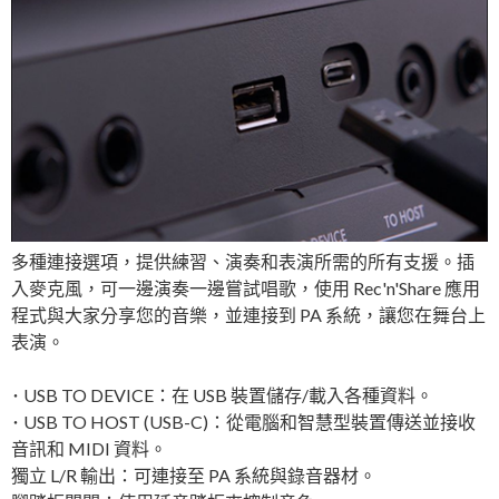
多種連接選項，提供練習、演奏和表演所需的所有支援。插
入麥克風，可一邊演奏一邊嘗試唱歌，使用 Rec'n'Share 應用
程式與大家分享您的音樂，並連接到 PA 系統，讓您在舞台上
表演。
･ USB TO DEVICE：在 USB 裝置儲存/載入各種資料。
･ USB TO HOST (USB-C)：從電腦和智慧型裝置傳送並接收
音訊和 MIDI 資料。
獨立 L/R 輸出：可連接至 PA 系統與錄音器材。