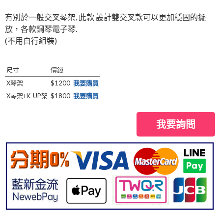
有別於一般交叉琴架, 此款 設計雙交叉款可以更加穩固的擺
放，各款鋼琴電子琴.
(不用自行組裝)
尺寸
價錢
X琴架
$1200
我要購買
X琴架+K-UP架
$1800
我要購買
我要詢問