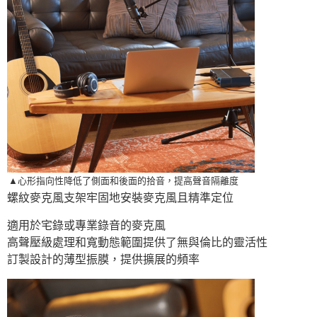
▲心形指向性降低了側面和後面的拾音，提高聲音隔離度
螺紋麥克風支架牢固地安裝麥克風且精準定位
適用於宅錄或專業錄音的麥克風
高聲壓級處理和寬動態範圍提供了無與倫比的靈活性
訂製設計的薄型振膜，提供擴展的頻率