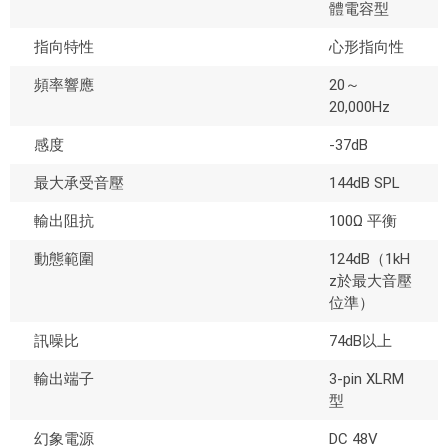
體電容型
指向特性
心形指向性
頻率響應
20～
20,000Hz
感度
-37dB
最大承受音壓
144dB SPL
輸出阻抗
100Ω 平衡
動態範圍
124dB（1kH
z於最大音壓
位準）
訊噪比
74dB以上
輸出端子
3-pin XLRM
型
幻象電源
DC 48V