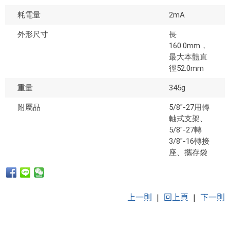
耗電量
2mA
外形尺寸
長
160.0mm，
最大本體直
徑52.0mm
重量
345g
附屬品
5/8"-27用轉
軸式支架、
5/8"-27轉
3/8"-16轉接
座、攜存袋
上一則
|
回上頁
|
下一則