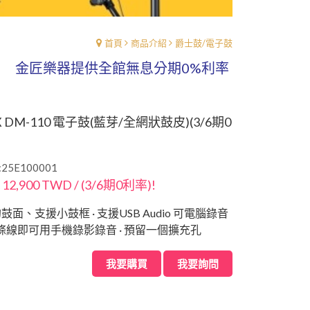
首頁
商品介紹
爵士鼓/電子鼓
金匠樂器提供全館無息分期0%利率、讓你輕鬆購買樂
 DM-110 電子鼓(藍芽/全網狀鼓皮)(3/6期0
25E100001
 12,900 TWD / (3/6期0利率)!
面、支援小鼓框 · 支援USB Audio 可電腦錄音
一條線即可用手機錄影錄音 · 預留一個擴充孔
我要購買
我要詢問