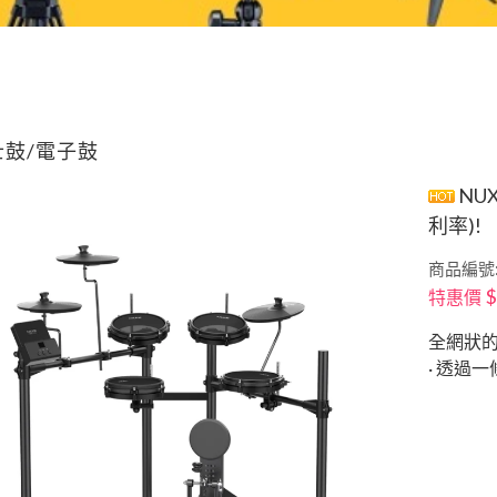
士鼓/電子鼓
NUX
利率)!
商品編號:
$
特惠價
全網狀的鼓
· 透過