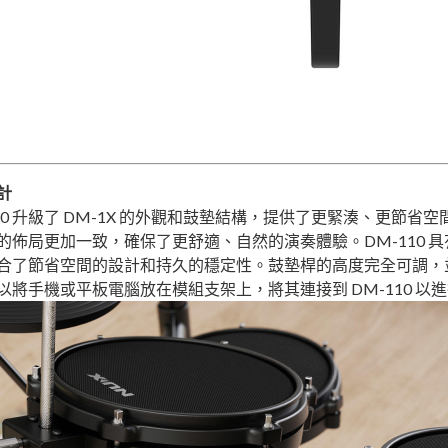
計
10 升級了 DM-1X 的外觀和鼓墊結構，提供了更緊湊、更節省空間
的佈局更加一致，確保了更舒適、自然的演奏體驗。DM-110 
合了節省空間的設計和持久的穩定性。鼓墊桿的高度完全可調，
以將手機或平板電腦放在模組支架上，將其連接到 DM-110 以