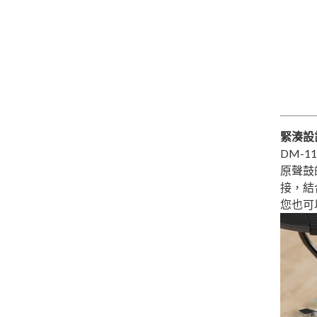
緊湊設
DM-1
原聲鼓
接，結
您也可