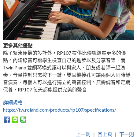
更多其他優點
除了緊湊便攜的設計外，RP107 提供比傳統鋼琴更多的優
點。內建錄音可讓學生檢查自己的進步以及分享音樂，而
Twin Piano 雙鋼琴模式讓可以與家人、朋友或老師一起演
奏。音量控制只需按下一鍵，雙耳機接孔可讓兩個人同時靜
音演奏，每個人可以進行獨立的聲音控制。無需調音和定期
保養，RP107 每天都能提供完美的聲音
詳細規格：
https://tw.roland.com/products/rp107/specifications/
上一則
|
回上頁
|
下一則