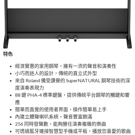
特色
經濟實惠的家用鋼琴，擁有一流的聲音和演奏性
小巧而迷人的設計，傳統的直立式外型
來自 Roland 備受讚譽的 SuperNATURAL 鋼琴技術的深
度演奏表現力
88 鍵 PHA-4 標準鍵盤，提供傳統平台鋼琴的觸鍵和響
應
簡單而直覺的使用者界面，操作簡單易上手
內建立體聲喇叭系統，聲音豐富飽滿
256 同時發聲數，能夠勝任演奏複雜的樂曲
可透過藍牙連接智慧型手機或平板，播放您喜愛的歌曲