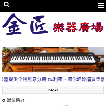
金匠樂器廣場
提供全館無息分期0%利率、讓你輕鬆購買樂器!
本
Menu
鍵盤樂器