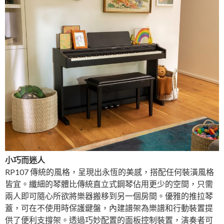
小巧而迷人
RP107 傳統的風格，呈現出永恆的美感，搭配任何裝潢風格
皆宜。纖細的琴體比傳統直立式鋼琴佔用更少的空間，只需
兩人即可隨心所欲將樂器搬移到另一個房間。優雅的推拉琴
蓋，可在不使用時保護鍵盤，內建譜架為樂譜和行動裝置提
供了便利支撐架。透過巧妙配置的面板控制裝置，演奏者可