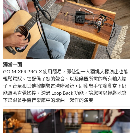
獨當一面
GO:MIXER PRO-X 使用簡易，即使您一人獨挑大樑演出也能
輕鬆駕馭。它配備了您的聲音、以及樂器所需的所有輸入端
子。音量和其他控制裝置清晰易辨，即使您手忙腳亂當下仍
能憑著直覺操控。透過 Loop Back 功能，讓您可以輕鬆地錄
下您跟著手機音樂庫中的歌曲一起作的演奏