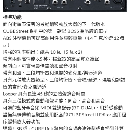
標準功能
面向街頭表演者的最暢銷移動放大器的下一代版本
CUBE Street 系列中的第一款以 BOSS 為品牌的車型
ABS 注塑機櫃可提高耐用性並減輕重量（4.4 千克/9 磅 12 盎
司）
增強的功率輸出：總共 10 瓦（5 瓦 x 2）
帶有兩個高性能 6.5 英寸揚聲器的高品質立體聲
傾斜面，可實現最佳監聽和聲音投射
帶有和聲、三段均衡器和混響的麥克風/樂器通道
具有九種放大器類型、三段均衡器、合唱/延遲、混響和調諧
器的吉他/麥克風通道
Looper 具有長達 45 秒的立體聲錄音時間
具有三種模式的自動和聲功能：同音、高音和高音
可選的藍牙®音頻 MIDI 雙適配器 (BT-DUAL)，用於從移動
設備無線傳輸音樂並使用配套的 CUBE Street II Editor 應用程
序編輯放大器功能
通過 USB 或 i-CUBE Link 將您的音頻表演錄製或直播到計算