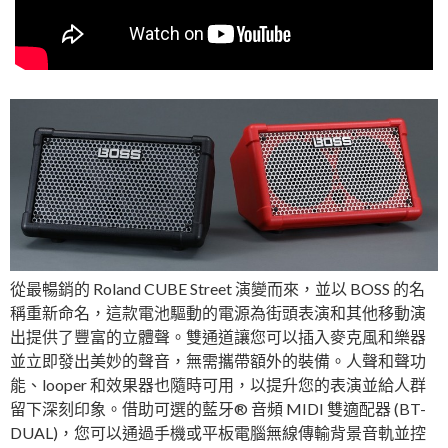
從最暢銷的 Roland CUBE Street 演變而來，並以 BOSS 的名
稱重新命名，這款電池驅動的電源為街頭表演和其他移動演
出提供了豐富的立體聲。雙通道讓您可以插入麥克風和樂器
並立即發出美妙的聲音，無需攜帶額外的裝備。人聲和聲功
能、looper 和效果器也隨時可用，以提升您的表演並給人群
留下深刻印象。借助可選的藍牙® 音頻 MIDI 雙適配器 (BT-
DUAL)，您可以通過手機或平板電腦無線傳輸背景音軌並控