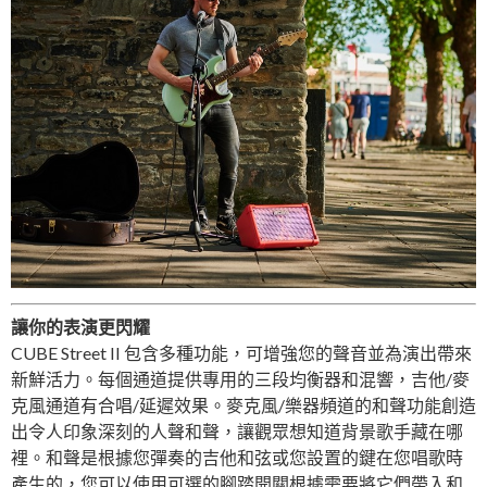
讓你的表演更閃耀
CUBE Street II 包含多種功能，可增強您的聲音並為演出帶來
新鮮活力。每個通道提供專用的三段均衡器和混響，吉他/麥
克風通道有合唱/延遲效果。麥克風/樂器頻道的和聲功能創造
出令人印象深刻的人聲和聲，讓觀眾想知道背景歌手藏在哪
裡。和聲是根據您彈奏的吉他和弦或您設置的鍵在您唱歌時
產生的，您可以使用可選的腳踏開關根據需要將它們帶入和