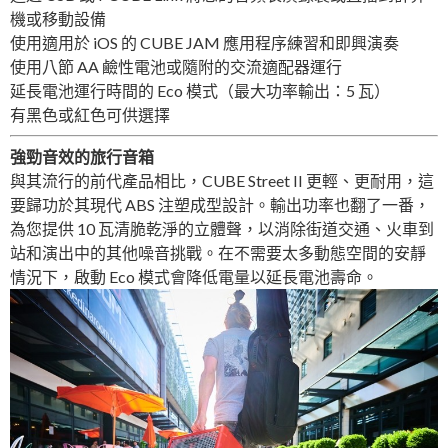
機或移動設備
使用適用於 iOS 的 CUBE JAM 應用程序練習和即興演奏
使用八節 AA 鹼性電池或隨附的交流適配器運行
延長電池運行時間的 Eco 模式（最大功率輸出：5 瓦）
有黑色或紅色可供選擇
強勁音效的旅行音箱
與其流行的前代產品相比，CUBE Street II 更輕、更耐用，這
要歸功於其現代 ABS 注塑成型設計。輸出功率也翻了一番，
為您提供 10 瓦清脆乾淨的立體聲，以消除街道交通、火車到
站和演出中的其他噪音挑戰。在不需要太多動態空間的安靜
情況下，啟動 Eco 模式會降低電量以延長電池壽命。