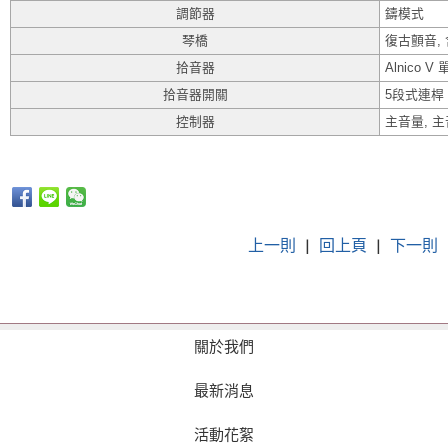
調節器
鑄模式
琴橋
復古顫音,
拾音器
Alnico V 
拾音器開關
5段式連桿
控制器
主音量, 
上一則
|
回上頁
|
下一則
關於我們
最新消息
活動花絮