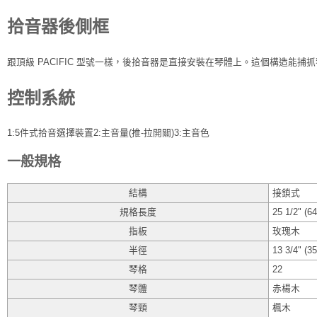
拾音器後側框
跟頂級 PACIFIC 型號一樣，後拾音器是直接安裝在琴體上。這個構造能
控制系統
1:5件式拾音選擇裝置2:主音量(推-拉開關)3:主音色
一般規格
結構
接鎖式
規格長度
25 1/2" (6
指板
玫瑰木
半徑
13 3/4" (
琴格
22
琴體
赤楊木
琴頸
楓木