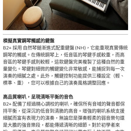
模擬真實鋼琴觸感的鍵盤
B2+ 採用 自然琴鎚漸進式配重鍵盤 (NH)，它能重現真實傳統
鋼琴的觸感。在傳統鋼琴上，低音區的琴鍵手感較重，而高
音區的琴鍵手感則較輕，這款鍵盤完美複製了這種自然的重
量變化。琴鍵對細微的觸鍵變化非常敏感，能捕捉到每一次
演奏的細膩之處。此外，觸鍵控制功能提供三種設定（輕、
標準、重），您可以根據自己的演奏風格調整回應。
高品質喇叭，呈現清晰平衡的音色
B2+ 配備了經過精心調校的喇叭，確保所有音域的聲音都保
持平衡，從深沉的低音到清脆的高音。增強的喇叭系統支援
細膩而富有表現力的演奏，無論您是彈奏輕柔的弱音樂句還
是大膽的強音樂段，都能傳遞清晰的細節。對於初學者來