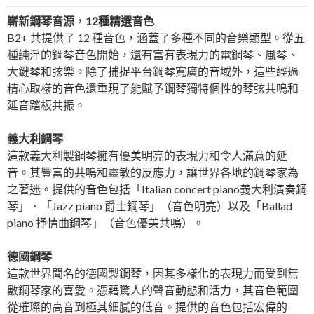
嶄新鋼琴音源，12種精選音色
B2+ 共提供了 12 種音色，涵蓋了多種不同的音樂類型。從五
種純淨的鋼琴音色開始，還有富有表現力的電鋼琴、風琴、
大鍵琴和弦樂。除了捕捉平台鋼琴寬廣的音域外，這些經過
精心取樣的音色還重現了能賦予鋼琴獨特個性的琴弦共鳴和
延音踏板共振。
義大利鋼琴
這款義大利製鋼琴擁有優美明亮的表現力和令人滿意的延
音。其豐富的共鳴和靈敏的反應力，讓世界各地的鋼琴家為
之著迷。提供的音色包括「Italian concert piano義大利演奏鋼
琴」、「Jazz piano 爵士鋼琴」（音色明亮）以及「Ballad
piano 抒情曲鋼琴」（音色優美共鳴）。
德國鋼琴
這款世界聞名的德國製鋼琴，因其多樣化的表現力而受到無
數鋼琴家的喜愛。憑藉驚人的聲音動態和活力，其音色範圍
從璀璨的高音到極其細膩的低音。提供的音色包括宏偉的