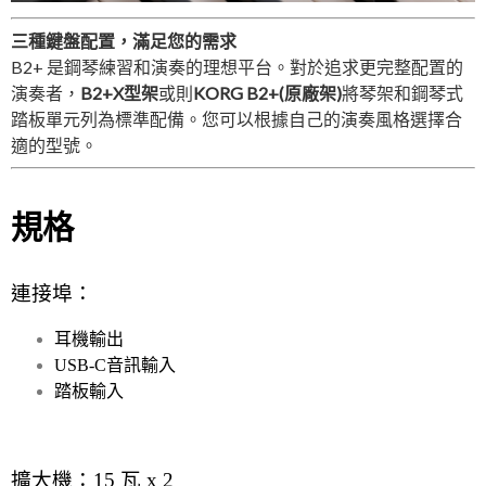
三種鍵盤配置，滿足您的需求
B2+ 是鋼琴練習和演奏的理想平台。對於追求更完整配置的
演奏者，
B2+X型架
或則
KORG B2+(原廠架)
將琴架和鋼琴式
踏板單元列為標準配備。您可以根據自己的演奏風格選擇合
適的型號。
規格
連接埠：
耳機輸出
USB-C音訊輸入
踏板輸入
擴大機：15 瓦 x 2