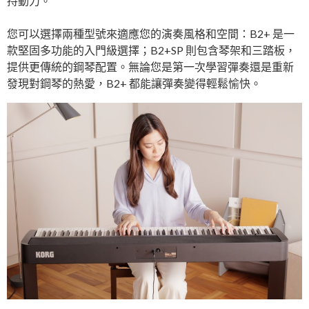
持動力。
您可以選擇兩種型號來適應您的演奏風格和空間：B2+ 是一
款堅固多功能的入門級選擇；B2+SP 則包含琴架和三踏板，
提供更傳統的鋼琴配置。無論您是第一次學習彈奏還是重新
發現對鋼琴的熱愛，B2+ 都能讓彈奏變得輕鬆愉快。